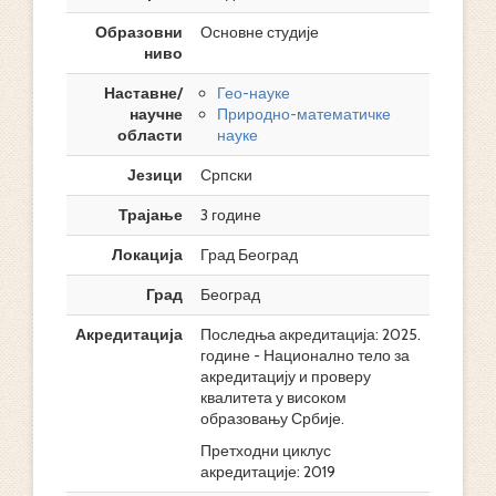
Образовни
Основне студије
ниво
Наставне/
Гео-науке
научне
Природно-математичке
области
науке
Језици
Српски
Трајање
3 године
Локација
Град Београд
Град
Београд
Акредитација
Последња акредитација: 2025.
године - Национално тело за
акредитацију и проверу
квалитета у високом
образовању Србије.
Претходни циклус
акредитације: 2019