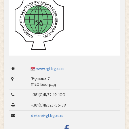
www.rgf.bg.ac.rs
Ђушина 7
11120 Београд
+381(0)11/32-19-100
+381(0)11/323-55-39
dekan@rgf.bg.ac.rs