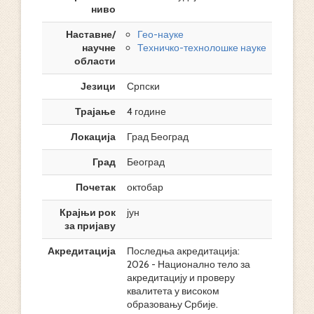
ниво
Наставне/
Гео-науке
научне
Техничко-технолошке науке
области
Језици
Српски
Трајање
4 године
Локација
Град Београд
Град
Београд
Почетак
октобар
Крајњи рок
јун
за пријаву
Акредитација
Последња акредитација:
2026 - Национално тело за
акредитацију и проверу
квалитета у високом
образовању Србије.