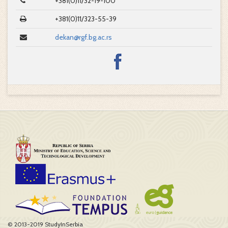
+381(0)11/32-19-100
+381(0)11/323-55-39
dekan@rgf.bg.ac.rs
© 2013-2019 StudyInSerbia