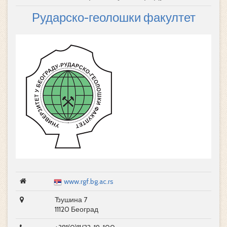
Рударско-геолошки факултет
www.rgf.bg.ac.rs
Ђушина 7
11120 Београд