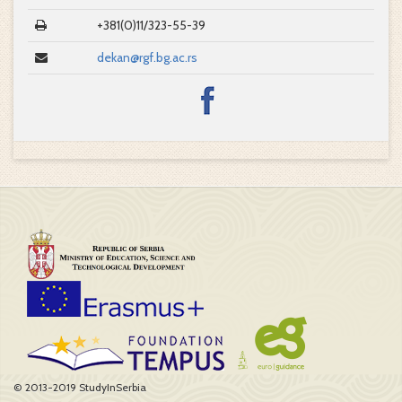
+381(0)11/323-55-39
dekan@rgf.bg.ac.rs
© 2013-2019 StudyInSerbia