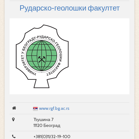
Рударско-геолошки факултет
www.rgf.bg.ac.rs
Ђушина 7
11120 Београд
+381(0)11/32-19-100