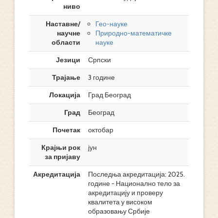
ниво
Наставне/
Гео-науке
научне
Природно-математичке
области
науке
Језици
Српски
Трајање
3 године
Локација
Град Београд
Град
Београд
Почетак
октобар
Крајњи рок
јун
за пријаву
Акредитација
Последња акредитација: 2025.
године - Национално тело за
акредитацију и проверу
квалитета у високом
образовању Србије