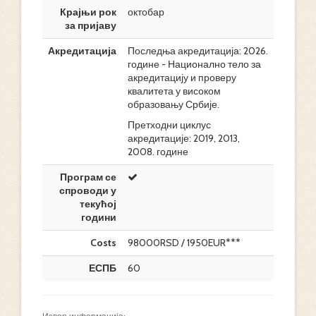
Крајњи рок
октобар
за пријаву
Акредитација
Последња акредитација: 2026.
године - Национално тело за
акредитацију и проверу
квалитета у високом
образовању Србије.
Претходни циклус
акредитације: 2019, 2013,
2008. године
Програм се
спроводи у
текућој
години
Costs
98000RSD / 1950EUR***
ЕСПБ
60