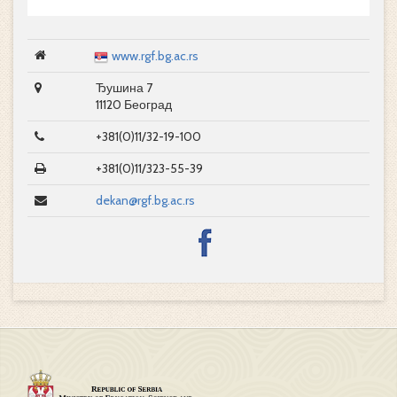
www.rgf.bg.ac.rs
Ђушина 7
11120 Београд
+381(0)11/32-19-100
+381(0)11/323-55-39
dekan@rgf.bg.ac.rs