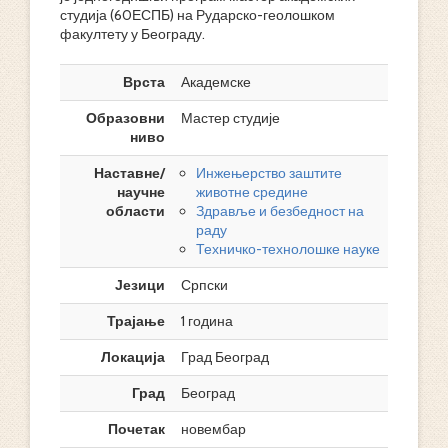
студија (60ЕСПБ) на Рударско-геолошком
факултету у Београду.
Врста
Академске
Образовни
Мастер студије
ниво
Наставне/
Инжењерство заштите
научне
животне средине
области
Здравље и безбедност на
раду
Техничко-технолошке науке
Језици
Српски
Трајање
1 година
Локација
Град Београд
Град
Београд
Почетак
новембар