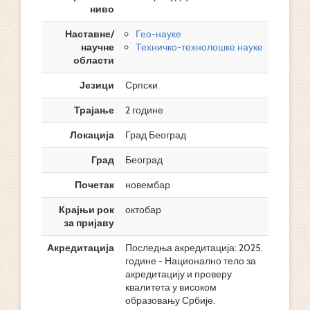
ниво
Наставне/
Гео-науке
научне
Техничко-технолошке науке
области
Језици
Српски
Трајање
2 године
Локација
Град Београд
Град
Београд
Почетак
новембар
Крајњи рок
октобар
за пријаву
Акредитација
Последња акредитација: 2025.
године - Национално тело за
акредитацију и проверу
квалитета у високом
образовању Србије.