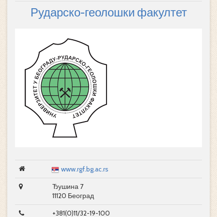
Рударско-геолошки факултет
www.rgf.bg.ac.rs
Ђушина 7
11120 Београд
+381(0)11/32-19-100