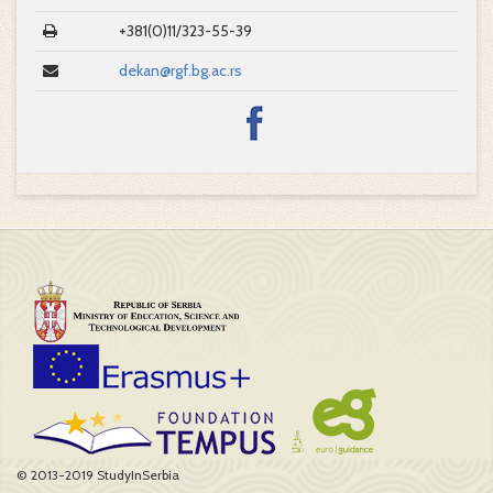
+381(0)11/323-55-39
dekan@rgf.bg.ac.rs
© 2013-2019 StudyInSerbia