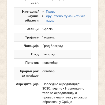
ниво
Наставне/
Право
научне
Друштвено-хуманистичке
области
науке
Језици
Српски
Трајање
1 година
Локација
Град Београд
Град
Београд
Почетак
новембар
Крајњи рок
октобар
за пријаву
Акредитација
Последња акредитација:
2020. године - Национално
тело за акредитацију и
проверу квалитета у високом
образовању Србије