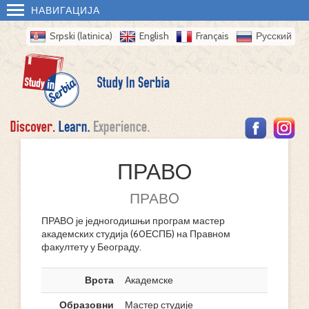
НАВИГАЦИЈА
Srpski (latinica)
English
Français
Русский
ПРАВO
ПРАВO
ПРАВO је једногодишњи програм мастер
академских студија (60ЕСПБ) на Правном
факултету у Београду.
Врста
Академске
Образовни
Мастер студије