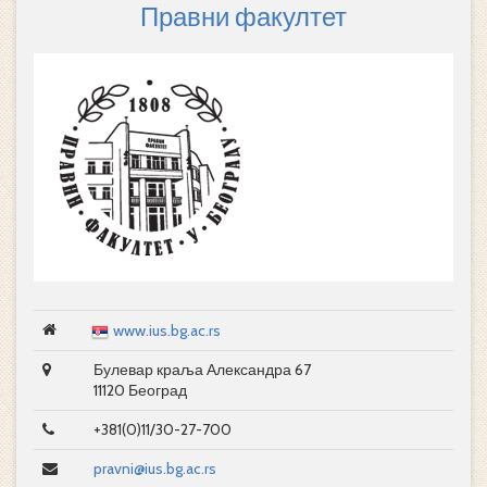
Правни факултет
www.ius.bg.ac.rs
Булевар краља Александра 67
11120 Београд
+381(0)11/30-27-700
pravni@ius.bg.ac.rs