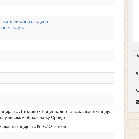
штите животне средине
лошке науке
ција: 2021. године - Национално тело за акредитацију
та у високом образовању Србије.
акредитације: 2015, 2010. године.