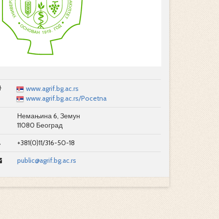
www.agrif.bg.ac.rs
www.agrif.bg.ac.rs/Pocetna
Немањина 6, Земун
11080 Београд
+381(0)11/316-50-18
public@agrif.bg.ac.rs