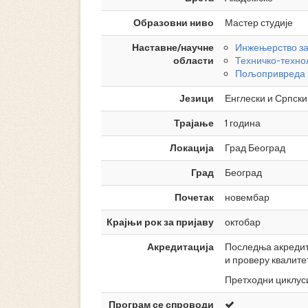
Образовни ниво
Мастер студије
Наставне/научне
Инжењерство за
области
Техничко-техно
Пољопривреда
Језици
Енглески и Српски
Трајање
1 година
Локација
Град Београд
Град
Београд
Почетак
новембар
Крајњи рок за пријаву
октобар
Акредитација
Последња акредита
и проверу квалите
Претходни циклуси 
Програм се спроводи