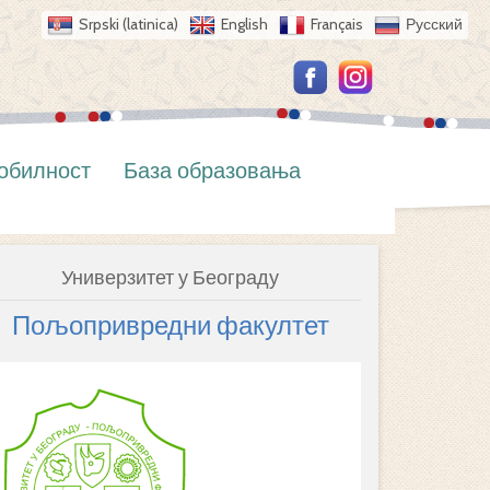
Srpski (latinica)
English
Français
Русский
обилност
База образовања
Универзитет у Београду
Пољопривредни факултет