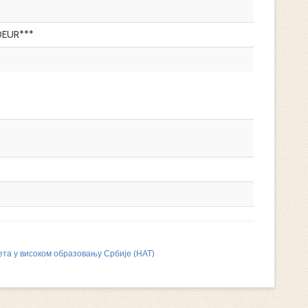
0EUR***
ета у високом образовању Србије (НАТ)