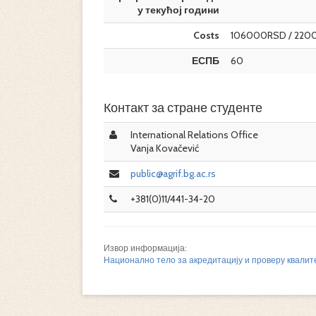
у текућој години
Costs
106000RSD / 220
ЕСПБ
60
Контакт за стране студенте
International Relations Office
Vanja Kovačević
public@agrif.bg.ac.rs
+381(0)11/441-34-20
Извор информација:
Национално тело за акредитацију и проверу квалит