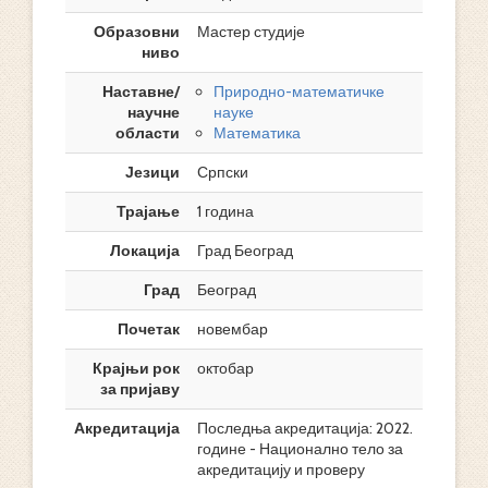
Образовни
Мастер студије
ниво
Наставне/
Природно-математичке
научне
науке
области
Математика
Језици
Српски
Трајање
1 година
Локација
Град Београд
Град
Београд
Почетак
новембар
Крајњи рок
октобар
за пријаву
Акредитација
Последња акредитација: 2022.
године - Национално тело за
акредитацију и проверу