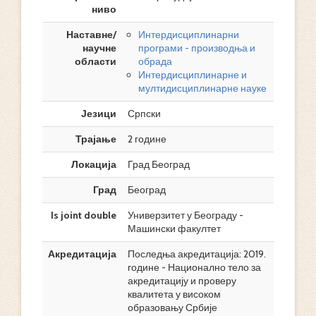
ниво
Наставне/
Интердисциплинарни
научне
програми - производња и
области
обрада
Интердисциплинарне и
мултидисциплинарне науке
Језици
Српски
Трајање
2 године
Локација
Град Београд
Град
Београд
Is joint double
Универзитет у Београду -
Машински факултет
Акредитација
Последња акредитација: 2019.
године - Национално тело за
акредитацију и проверу
квалитета у високом
образовању Србије