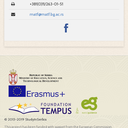
+381(0)11/263-01-51
matf@matf.bg.ac.rs
© 2013-2019 StudyInSerbia
This project has been funded with support from the European Commission.