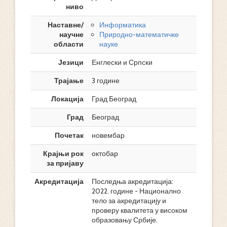
ниво
Наставне/
Информатика
научне
Природно-математичке
области
науке
Језици
Енглески и Српски
Трајање
3 године
Локација
Град Београд
Град
Београд
Почетак
новембар
Крајњи рок
октобар
за пријаву
Акредитација
Последња акредитација:
2022. године - Национално
тело за акредитацију и
проверу квалитета у високом
образовању Србије.