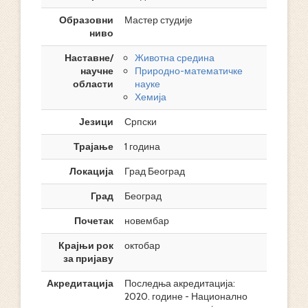
Образовни
Мастер студије
ниво
Наставне/
Животна средина
научне
Природно-математичке
области
науке
Хемија
Језици
Српски
Трајање
1 година
Локација
Град Београд
Град
Београд
Почетак
новембар
Крајњи рок
октобар
за пријаву
Акредитација
Последња акредитација:
2020. године - Национално