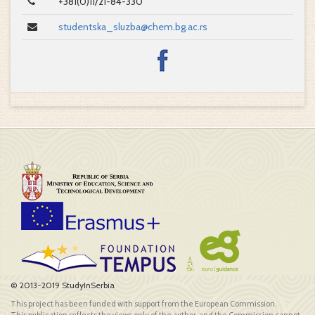
+381(0)11/21-84-330
studentska_sluzba@chem.bg.ac.rs
© 2013-2019 StudyInSerbia
This project has been funded with support from the European Commission.