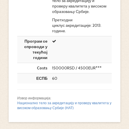
тело за акредитацију и
проверу квалитета у високом
образовању Србије.
Претходни
циклус акредитације: 2013.
године.
Програм се
спроводи у
текућој
години
Costs
150000RSD / 4500EUR***
ЕСПБ
60
Извор информација:
Национално тело за акредитацију и проверу квалитета у
високом образовању Србије (НАТ)