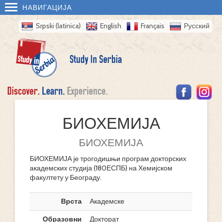
НАВИГАЦИЈА
Srpski (latinica)
English
Français
Русский
БИОХЕМИЈА
БИОХЕМИЈА
БИОХЕМИЈА је трогодишњи програм докторских
академских студија (180ЕСПБ) на Хемијском
факултету у Београду.
Врста
Академске
Образовни
Докторат