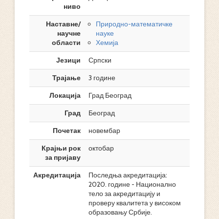
ниво
Наставне/
Природно-математичке
научне
науке
области
Хемија
Језици
Српски
Трајање
3 године
Локација
Град Београд
Град
Београд
Почетак
новембар
Крајњи рок
октобар
за пријаву
Акредитација
Последња акредитација:
2020. године - Национално
тело за акредитацију и
проверу квалитета у високом
образовању Србије.