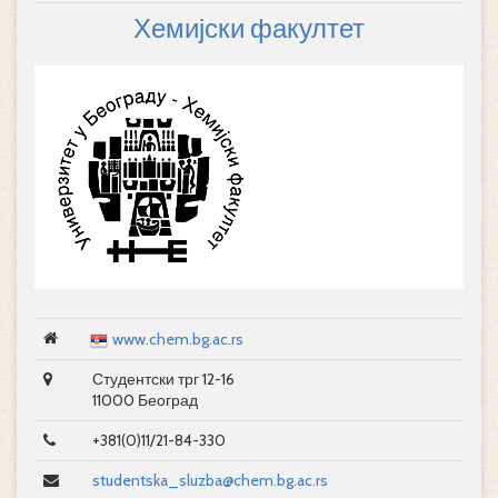
Хемијски факултет
www.chem.bg.ac.rs
Студентски трг 12-16
11000 Београд
+381(0)11/21-84-330
studentska_sluzba@chem.bg.ac.rs