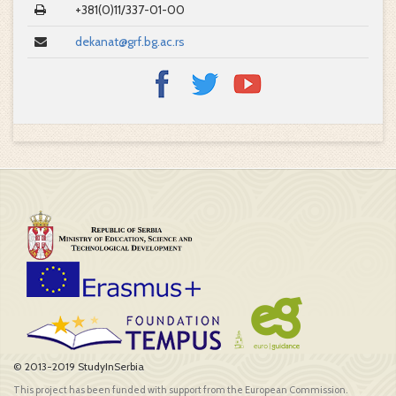
+381(0)11/337-01-00
dekanat@grf.bg.ac.rs
© 2013-2019 StudyInSerbia
This project has been funded with support from the European Commission.