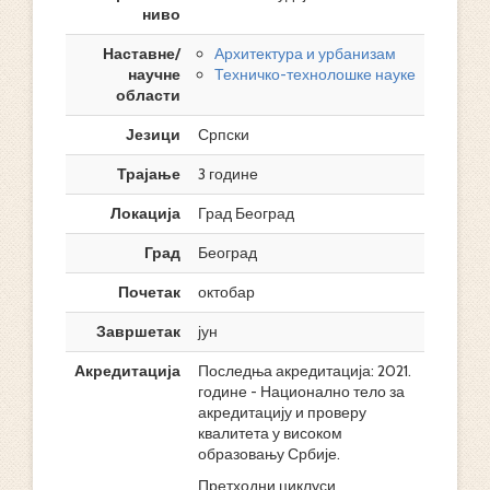
ниво
Наставне/
Архитектура и урбанизам
научне
Техничко-технолошке науке
области
Језици
Српски
Трајање
3 године
Локација
Град Београд
Град
Београд
Почетак
октобар
Завршетак
јун
Акредитација
Последња акредитација: 2021.
године - Национално тело за
акредитацију и проверу
квалитета у високом
образовању Србије.
Претходни циклуси