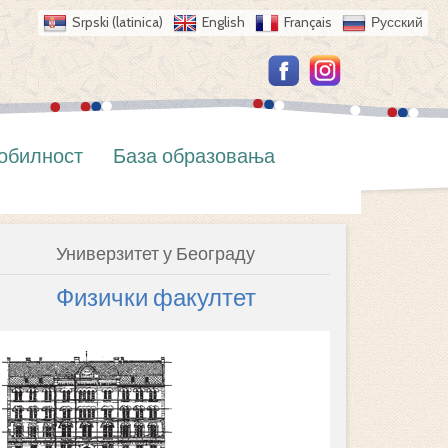
Srpski (latinica)
English
Français
Русский
обилност
База образовања
Универзитет у Београду
Физички факултет