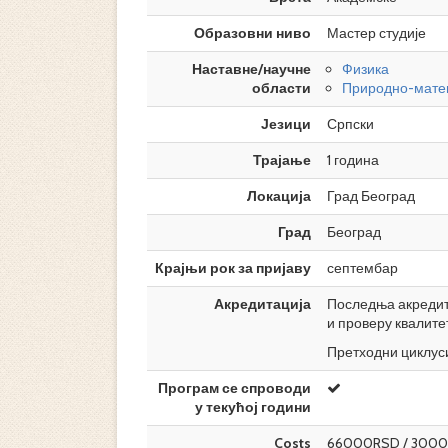
Образовни ниво
Мастер студије
Наставне/научне
Физика
области
Природно-мате
Језици
Српски
Трајање
1 година
Локација
Град Београд
Град
Београд
Крајњи рок за пријаву
септембар
Акредитација
Последња акредита
и проверу квалите
Претходни циклуси
Програм се спроводи
у текућој години
Costs
66000RSD / 3000