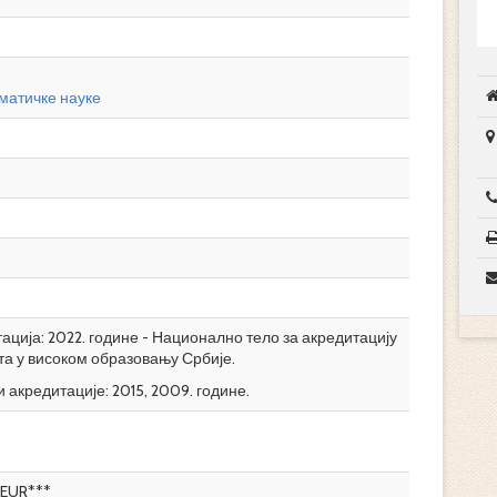
матичке науке
ција: 2022. године - Национално тело за акредитацију
та у високом образовању Србије.
 акредитације: 2015, 2009. године.
EUR***