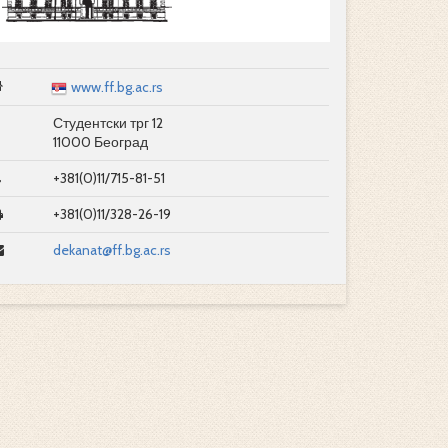
www.ff.bg.ac.rs
Студентски трг 12
11000 Београд
+381(0)11/715-81-51
+381(0)11/328-26-19
dekanat@ff.bg.ac.rs