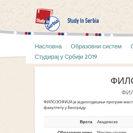
Насловна
Образовни систем
Студирај у Србији 2019
ФИЛ
ФИ
ФИЛОЗОФИЈА је једногодишњи програм масте
факултету у Београду.
Врста
Академске
Образовни ниво
Мастер студије