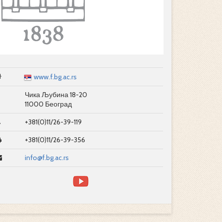
www.f.bg.ac.rs
Чика Љубина 18-20
11000 Београд
+381(0)11/26-39-119
+381(0)11/26-39-356
info@f.bg.ac.rs