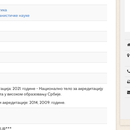
тика
нистичке науке
ција: 2021. године - Национално тело за акредитацију
та у високом образовању Србије.
 акредитације: 2014, 2009. године.
EUR***