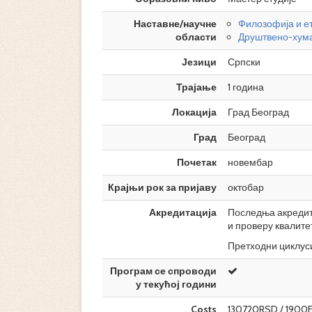
Наставне/научне
Филозофија и е
области
Друштвено-хума
Језици
Српски
Трајање
1 година
Локација
Град Београд
Град
Београд
Почетак
новембар
Крајњи рок за пријаву
октобар
Акредитација
Последња акредита
и проверу квалите
Претходни циклуси
Програм се спроводи
у текућој години
Costs
130720RSD / 1900