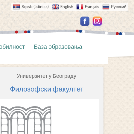
Srpski (latinica)
English
Français
Русский
обилност
База образовања
Универзитет у Београду
Филозофски факултет