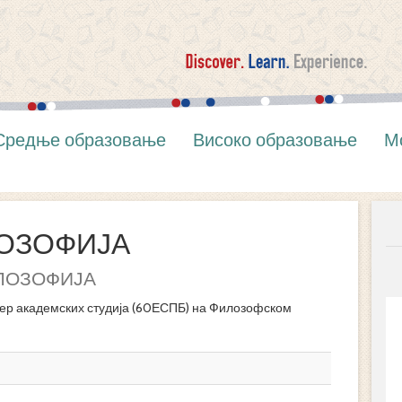
Средње образовање
Високо образовање
М
ОЗОФИЈА
ЛОЗОФИЈА
р академских студија (60ЕСПБ) на Филозофском