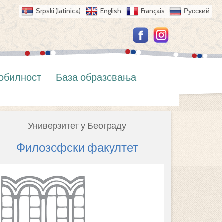
Srpski (latinica)
English
Français
Русский
обилност
База образовања
Универзитет у Београду
Филозофски факултет