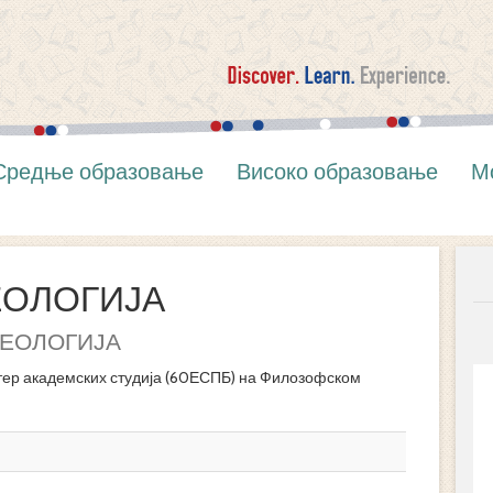
Средње образовање
Високо образовање
М
ЕОЛОГИЈА
ЕОЛОГИЈА
ер академских студија (60ЕСПБ) на Филозофском