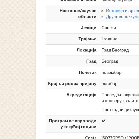
Наставне/научне
Историја и архе
области
Друштвено-хума
Језици
Српски
Трајање
1 година
Локација
Град Београд
Град
Београд
Почетак
новембар
Крајњи рок за пријаву
октобар
Акредитација
Последња акредита
и проверу квалите
Претходни циклуси
Програм се спроводи
у текућој години
Costs
130720RSD / 1900