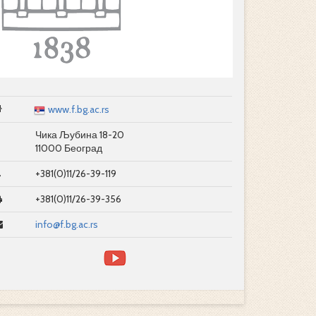
www.f.bg.ac.rs
Чика Љубина 18-20
11000 Београд
+381(0)11/26-39-119
+381(0)11/26-39-356
info@f.bg.ac.rs