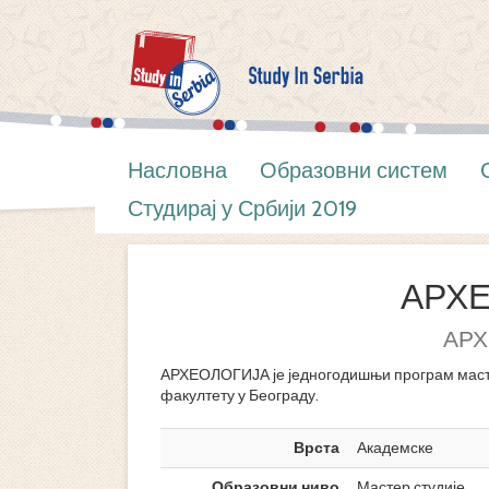
Насловна
Образовни систем
Студирај у Србији 2019
АРХ
АРХ
АРХЕОЛОГИЈА је једногодишњи програм маст
факултету у Београду.
Врста
Академске
Образовни ниво
Мастер студије