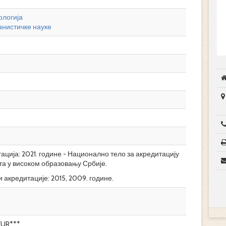
ологија
нистичке науке
ција: 2021. године - Национално тело за акредитацију
та у високом образовању Србије.
 акредитације: 2015, 2009. године.
EUR***