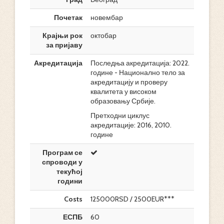
Почетак
новембар
Крајњи рок
октобар
за пријаву
Акредитација
Последња акредитација: 2022.
године - Национално тело за
акредитацију и проверу
квалитета у високом
образовању Србије.
Претходни циклус
акредитације: 2016, 2010.
године
Програм се
спроводи у
текућој
години
Costs
125000RSD / 2500EUR***
ЕСПБ
60