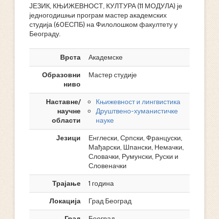
ЈЕЗИК, КЊИЖЕВНОСТ, КУЛТУРА (11 МОДУЛА) је
једногодишњи програм мастер академских
студија (60ЕСПБ) на Филолошком факултету у
Београду.
Врста
Академске
Образовни
Мастер студије
ниво
Наставне/
Књижевност и лингвистика
научне
Друштвено-хуманистичке
области
науке
Језици
Енглески, Српски, Француски,
Мађарски, Шпански, Немачки,
Словачки, Румунски, Руски и
Словеначки
Трајање
1 година
Локација
Град Београд
Град
Београд