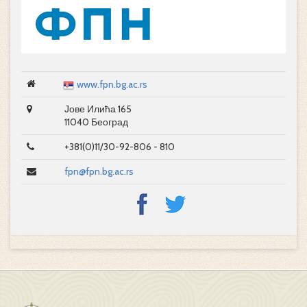
www.fpn.bg.ac.rs
Јове Илића 165
11040 Београд
+381(0)11/30-92-806 - 810
fpn@fpn.bg.ac.rs