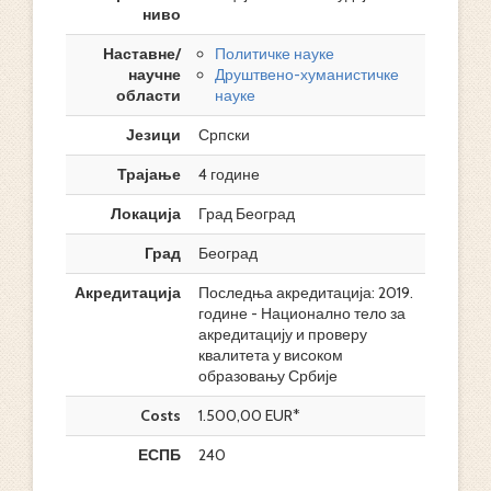
ниво
Наставне/
Политичке науке
научне
Друштвено-хуманистичке
области
науке
Језици
Српски
Трајање
4 године
Локација
Град Београд
Град
Београд
Акредитација
Последња акредитација: 2019.
године - Национално тело за
акредитацију и проверу
квалитета у високом
образовању Србије
Costs
1.500,00 EUR*
ЕСПБ
240