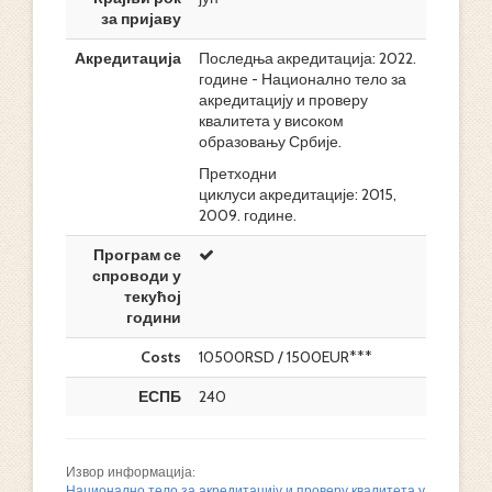
за пријаву
Акредитација
Последња акредитација: 2022.
године - Национално тело за
акредитацију и проверу
квалитета у високом
образовању Србије.
Претходни
циклуси акредитације: 2015,
2009. године.
Програм се
спроводи у
текућој
години
Costs
10500RSD / 1500EUR***
ЕСПБ
240
Извор информација:
Национално тело за акредитацију и проверу квалитета у