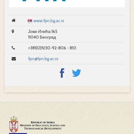
www.fpn.bg.ac.rs
Јове Илића 165
11040 Београд
+381(0)11/30-92-806 - 810
fpn@fpn.bg.ac.rs