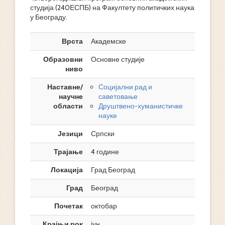
студија (240ЕСПБ) на Факултету политичких наука
у Београду.
Врста
Академске
Образовни
Основне студије
ниво
Наставне/
Социјални рад и
научне
саветовање
области
Друштвено-хуманистичке
науке
Језици
Српски
Трајање
4 године
Локација
Град Београд
Град
Београд
Почетак
октобар
Крајњи рок
јун