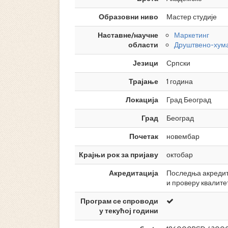
Образовни ниво
Мастер студије
Наставне/научне
Маркетинг
области
Друштвено-хума
Језици
Српски
Трајање
1 година
Локација
Град Београд
Град
Београд
Почетак
новембар
Крајњи рок за пријаву
октобар
Акредитација
Последња акредита
и проверу квалите
Програм се спроводи
у текућој години