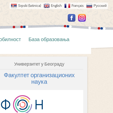
Srpski (latinica)
English
Français
Русский
обилност
База образовања
Универзитет у Београду
Факултет организационих
наука