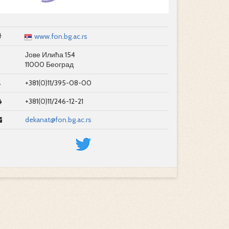
www.fon.bg.ac.rs
Јове Илића 154
11000 Београд
+381(0)11/395-08-00
+381(0)11/246-12-21
dekanat@fon.bg.ac.rs