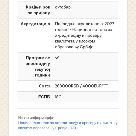
Крајњи рок
октобар
за пријаву
Акредитација
Последња акредитација: 2022.
године - Национално тело за
акредитацију и проверу
квалитета у високом
образовању Србије.
Програм се
спроводи у
текућој
години
Costs
288000RSD / 4000EUR***
ЕСПБ
180
Извор информација:
Национално тело за акредитацију и проверу квалитета у
високом образовању Србије (НАТ)