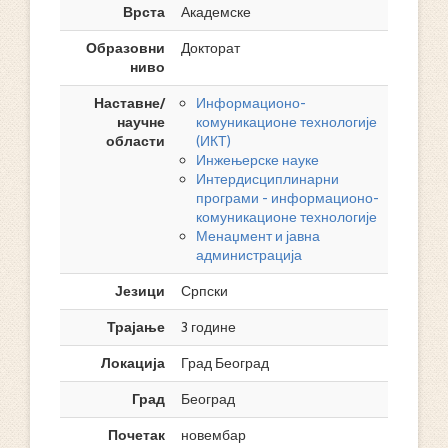
Врста
Академске
Образовни
Докторат
ниво
Наставне/
Информационо-
научне
комуникационе технологије
области
(ИКТ)
Инжењерске науке
Интердисциплинарни
програми - информационо-
комуникационе технологије
Менаџмент и јавна
администрација
Језици
Српски
Трајање
3 године
Локација
Град Београд
Град
Београд
Почетак
новембар