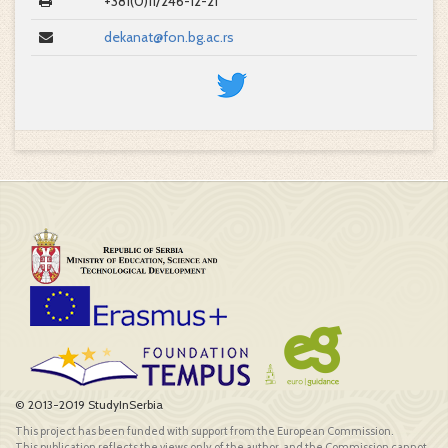
+381(0)11/246-12-21
dekanat@fon.bg.ac.rs
© 2013-2019 StudyInSerbia
This project has been funded with support from the European Commission.
This publication reflects the views only of the author, and the Commission cannot