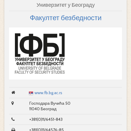
Универзитет у Београду
Факултет безбедности
www.fb.bg.ac.rs
Господара Вучића 50
11040 Београд
+381(0)11/6451-843
+381(0)11/64576-85