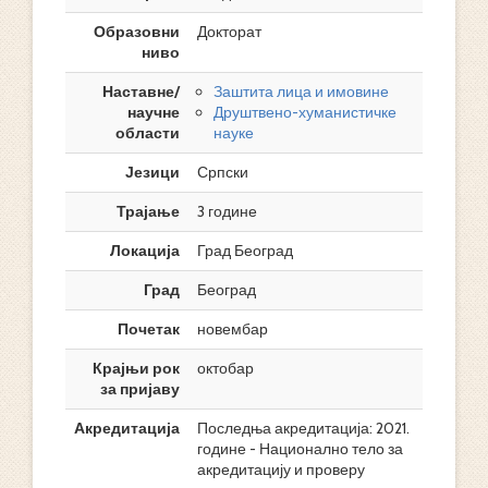
Образовни
Докторат
ниво
Наставне/
Заштита лица и имовине
научне
Друштвено-хуманистичке
области
науке
Језици
Српски
Трајање
3 године
Локација
Град Београд
Град
Београд
Почетак
новембар
Крајњи рок
октобар
за пријаву
Акредитација
Последња акредитација: 2021.
године - Национално тело за
акредитацију и проверу