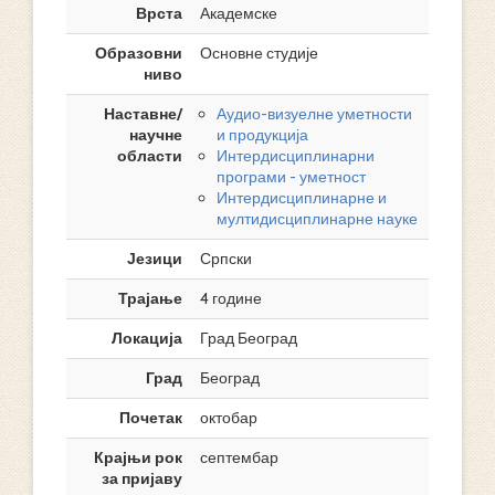
Врста
Академске
Образовни
Основне студије
ниво
Наставне/
Аудио-визуелне уметности
научне
и продукција
области
Интердисциплинарни
програми - уметност
Интердисциплинарне и
мултидисциплинарне науке
Језици
Српски
Трајање
4 године
Локација
Град Београд
Град
Београд
Почетак
октобар
Крајњи рок
септембар
за пријаву