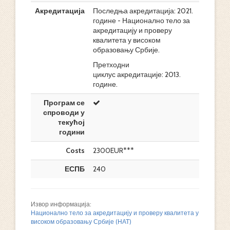
Акредитација
Последња акредитација: 2021.
године - Национално тело за
акредитацију и проверу
квалитета у високом
образовању Србије.
Претходни
циклус акредитације: 2013.
године.
Програм се
спроводи у
текућој
години
Costs
2300EUR***
ЕСПБ
240
Извор информација:
Национално тело за акредитацију и проверу квалитета у
високом образовању Србије (НАТ)