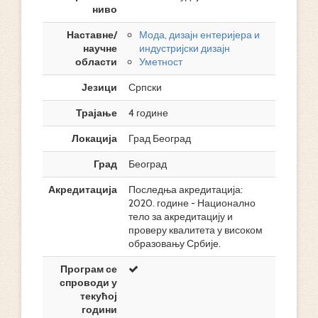
ниво
Наставне/
Мода, дизајн ентеријера и
научне
индустријски дизајн
области
Уметност
Језици
Српски
Трајање
4 године
Локација
Град Београд
Град
Београд
Акредитација
Последња акредитација:
2020. године - Национално
тело за акредитацију и
проверу квалитета у високом
образовању Србије.
Програм се
спроводи у
текућој
години