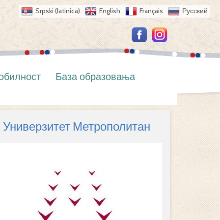
Srpski (latinica)
English
Français
Русский
обилност
База образовања
Универзитет Метрополитан