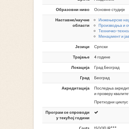
Образовни ниво
Основне студије
Наставне/научне
Инжењерске на
области
Производња и 
Техничко-техно
Менаџмент и ја
Језици
Српски
Трајање
4 године
Локација
Град Београд
Град
Београд
Акредитација
Последња акредита
и проверу квалите
Претходни циклус 
Програм се спроводи
у текућој години
Costs
1500EUR***