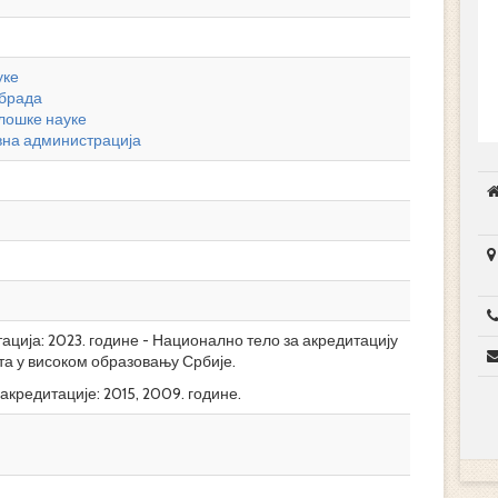
уке
обрада
лошке науке
вна администрација
ција: 2023. године - Национално тело за акредитацију
та у високом образовању Србије.
акредитације: 2015, 2009. године.