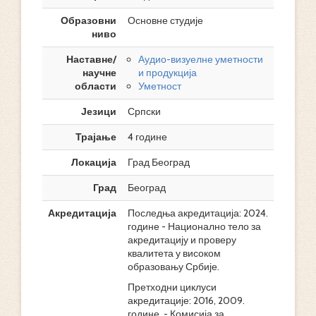
Образовни
Основне студије
ниво
Наставне/
Аудио-визуелне уметности
научне
и продукција
области
Уметност
Језици
Српски
Трајање
4 године
Локација
Град Београд
Град
Београд
Акредитација
Последња акредитација: 2024.
године - Национално тело за
акредитацију и проверу
квалитета у високом
образовању Србије.
Претходни циклуси
акредитације: 2016, 2009.
године. - Комисија за