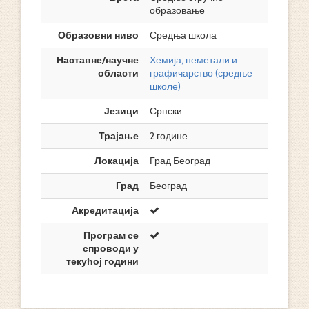
образовање
Образовни ниво
Средња школа
Наставне/научне
Хемија, неметали и
области
графичарство (средње
школе)
Језици
Српски
Трајање
2 године
Локација
Град Београд
Град
Београд
Акредитација
Програм се
спроводи у
текућој години