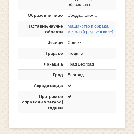
образовање
Образовни ниво
Средња школа
Наставне/научне
Машинство и обрада
области
метала (средње школе)
Језици
Српски
Трајање
1 година
Локација
Град Београд
Град
Београд
Акредитација
Програм се
спроводи у текућој
години