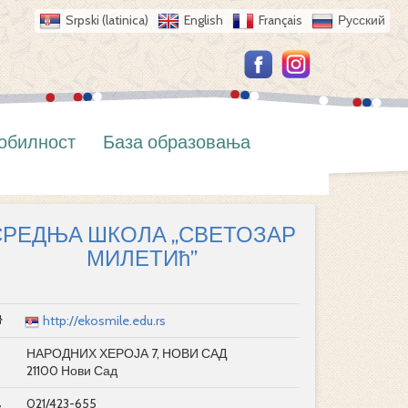
Srpski (latinica)
English
Français
Русский
обилност
База образовања
СРЕДЊА ШКОЛА „СВЕТОЗАР
МИЛЕТИћ”
http://ekosmile.edu.rs
НАРОДНИХ ХЕРОЈА 7, НОВИ САД
21100 Нови Сад
021/423-655