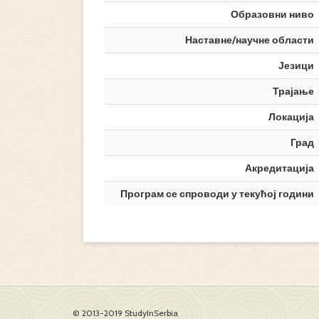
Образовни ниво
Наставне/научне области
Језици
Трајање
Локација
Град
Акредитација
Програм се спроводи у текућој години
© 2013-2019 StudyInSerbia