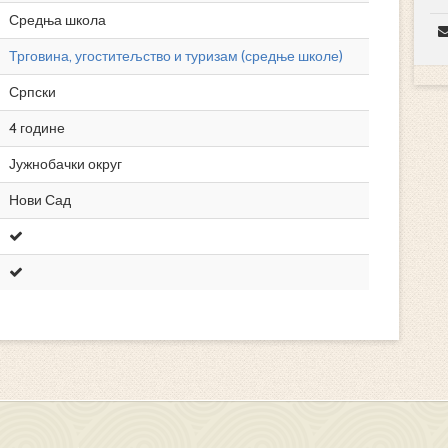
Средња школа
Трговина, угоститељство и туризам (средње школе)
Српски
4 године
Јужнобачки округ
Нови Сад