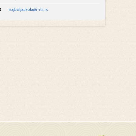
najboljaskola@mts.rs