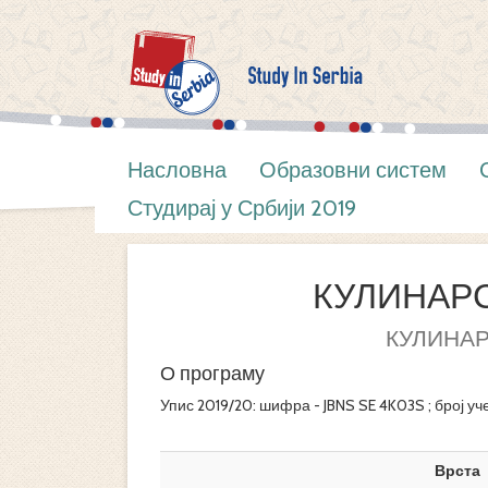
Насловна
Образовни систем
Студирај у Србији 2019
КУЛИНАР
КУЛИНА
О програму
Упис 2019/20: шифра - JBNS SE 4K03S ; број уч
Врста