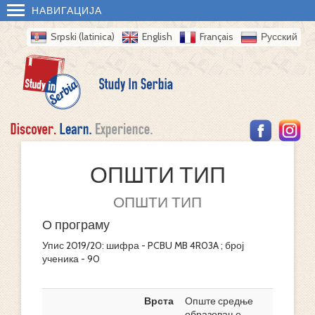
НАВИГАЦИЈА
Srpski (latinica)
English
Français
Русский
ОПШТИ ТИП
ОПШТИ ТИП
О програму
Упис 2019/20: шифра - PCBU MB 4R03A ; број
ученика - 90
Врста
Опште средње
образовање