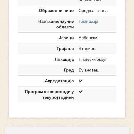
Образовни ниво
Средња школа
Наставне/научне
Гимназија
области
Језици
Албански
Трајање
4 године
Локација
Пчињски округ
Град
Бујановац
Акредитација
Програм се спроводи у
текућој години