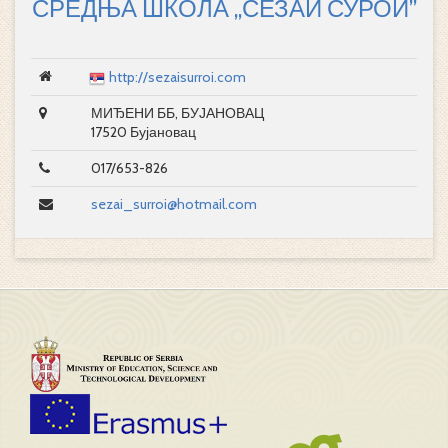
СРЕДЊА ШКОЛА „СЕЗАИ СУРОИ”
http://sezaisurroi.com
МИЂЕНИ ББ, БУЈАНОВАЦ
17520 Бујановац
017/653-826
sezai_surroi@hotmail.com