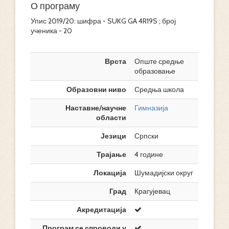
О програму
Упис 2019/20: шифра - SUKG GA 4R19S ; број
ученика - 20
Врста
Опште средње
образовање
Образовни ниво
Средња школа
Наставне/научне
Гимназија
области
Језици
Српски
Трајање
4 године
Локација
Шумадијски округ
Град
Крагујевац
Акредитација
Програм се спроводи у