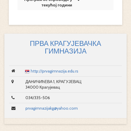
текућој години
ПРВА КРАГУЈЕВАЧКА
ГИМНАЗИЈА
http://prvagimnazija.edu.rs
ДАНИЧИћЕВА 1, КРАГУЈЕВАЦ
34000 Крагујевац
034/335-506
prvagimnazijakg@yahoo.com