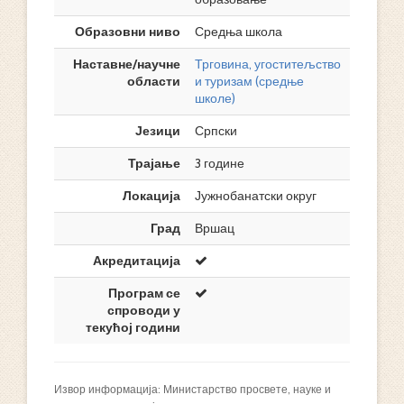
Образовни ниво
Средња школа
Наставне/научне
Трговина, угоститељство
области
и туризам (средње
школе)
Језици
Српски
Трајање
3 године
Локација
Јужнобанатски округ
Град
Вршац
Акредитација
Програм се
спроводи у
текућој години
Извор информација: Министарство просвете, науке и