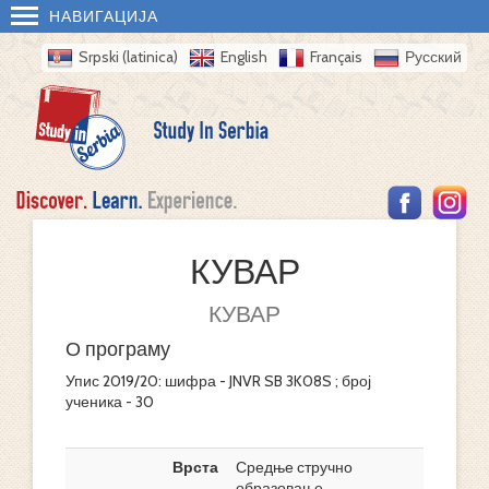
НАВИГАЦИЈА
Srpski (latinica)
English
Français
Русский
КУВАР
КУВАР
О програму
Упис 2019/20: шифра - JNVR SB 3K08S ; број
ученика - 30
Врста
Средње стручно
образовање