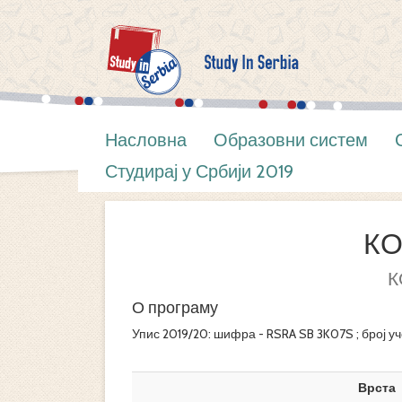
Насловна
Образовни систем
Студирај у Србији 2019
К
К
О програму
Упис 2019/20: шифра - RSRA SB 3K07S ; број уч
Врста