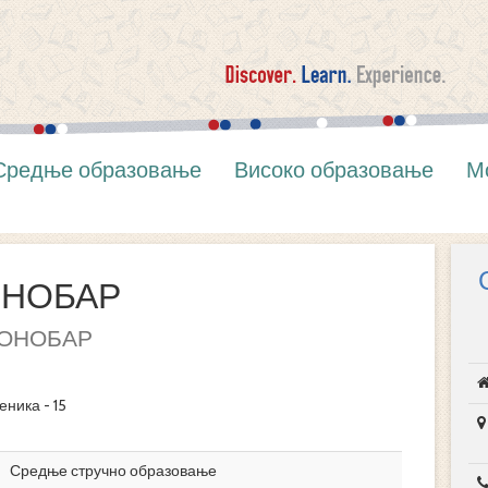
Средње образовање
Високо образовање
М
ОНОБАР
ОНОБАР
еника - 15
Средње стручно образовање