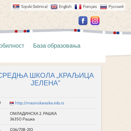
Srpski (latinica)
English
Français
Русский
обилност
База образовања
СРЕДЊА ШКОЛА „КРАЉИЦА
ЈЕЛЕНА”
http://masinskaraska.edu.rs
ОМЛАДИНСКА 2, РАШКА
36350 Рашка
036/738-210