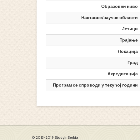
Образовни ниво
Наставне/научне области
Језици
Трајање
Локација
Град
Акредитација
Програм се спроводи у текућој години
© 2013-2019 StudyInSerbia