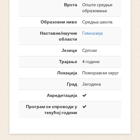
Врста
Опште средње
образовање
Образовни ниво
Средња школа
Наставне/научне
Гимназија
области
Језици
Српски
Трајање
4 године
Локација
Поморавски округ
Град
Јагодина
Акредитација
Програм се спроводи у
текућој години