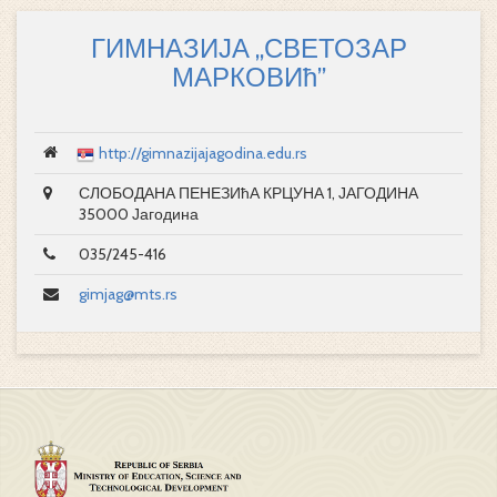
ГИМНАЗИЈА „СВЕТОЗАР
МАРКОВИћ”
http://gimnazijajagodina.edu.rs
СЛОБОДАНА ПЕНЕЗИћА КРЦУНА 1, ЈАГОДИНА
35000 Јагодина
035/245-416
gimjag@mts.rs