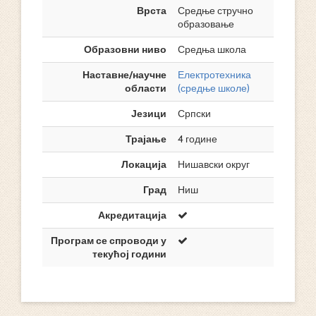
Врста
Средње стручно
образовање
Образовни ниво
Средња школа
Наставне/научне
Електротехника
области
(средње школе)
Језици
Српски
Трајање
4 године
Локација
Нишавски округ
Град
Ниш
Акредитација
Програм се спроводи у
текућој години