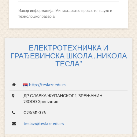
Извор информација: Министарство просвете, науке и
технолошког развоја
ЕЛЕКТРОТЕХНИЧКА И
ГРАЂЕВИНСКА ШКОЛА „НИКОЛА
ТЕСЛА”
http://teslazr.edu.rs
ДР СЛАВКА ЖУПАНСКОГ 1, ЗРЕЊАНИН
23000 Зрењанин
023/511-376
teslazr@teslazr.edu.rs