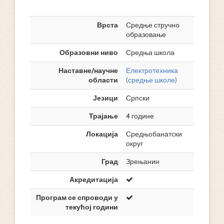
Врста
Средње стручно
образовање
Образовни ниво
Средња школа
Наставне/научне
Електротехника
области
(средње школе)
Језици
Српски
Трајање
4 године
Локација
Средњобанатски
округ
Град
Зрењанин
Акредитација
Програм се спроводи у
текућој години