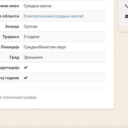
овни ниво
Средња школа
е области
Електротехника (средње школе)
Језици
Српски
Трајање
3 године
Локација
Средњобанатски округ
Град
Зрењанин
едитација
ој години
и технолошког развоја