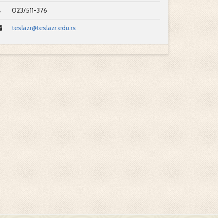
023/511-376
teslazr@teslazr.edu.rs