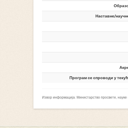
Образ
Наставне/научн
Акр
Програм се спроводи у текућ
Извор информација: Министарство просвете, науке 