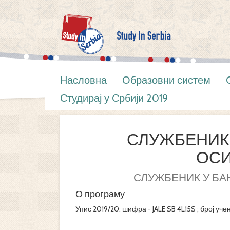
Насловна
Образовни систем
Студирај у Србији 2019
СЛУЖБЕНИК 
ОС
СЛУЖБЕНИК У БА
О програму
Упис 2019/20: шифра - JALE SB 4L15S ; број уче