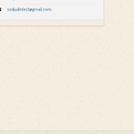
ssdjudinles1@gmail.com