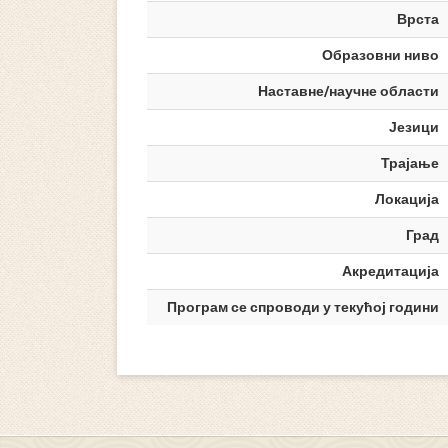
Врста
Образовни ниво
Наставне/научне области
Језици
Трајање
Локација
Град
Акредитација
Програм се спроводи у текућој години