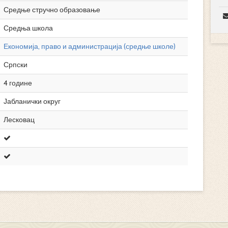
Средње стручно образовање
Средња школа
Економија, право и администрација (средње школе)
Српски
4 године
Јабланички округ
Лесковац