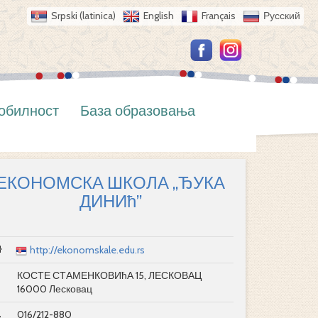
Srpski (latinica)
English
Français
Русский
обилност
База образовања
ЕКОНОМСКА ШКОЛА „ЂУКА
ДИНИћ”
http://ekonomskale.edu.rs
КОСТЕ СТАМЕНКОВИћА 15, ЛЕСКОВАЦ
16000 Лесковац
016/212-880