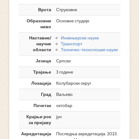
Врста
Струковне
Образовни
Основне студије
ниво
Наставне/
Инжењерске науке
научне
Транспорт
области
Техничко-технолошке науке
Језици
Српски
Трајање
3 године
Локација
Колубарски округ
Град
Ваљево
Почетак
октобар
Крајњи рок
јун
за пријаву
Акредитација
Последња акредитација: 2023.