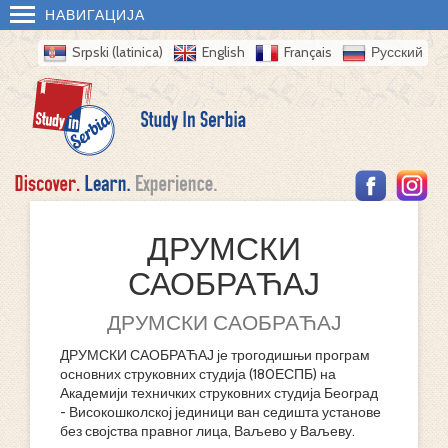
НАВИГАЦИЈА
Srpski (latinica)
English
Français
Русский
ДРУМСКИ
САОБРАЋАЈ
ДРУМСКИ САОБРАЋАЈ
ДРУМСКИ САОБРАЋАЈ је трогодишњи програм
основних струковних студија (180ЕСПБ) на
Академији техничких струковних студија Београд
- Високошколској јединици ван седишта установе
без својства правног лица, Ваљево у Ваљеву.