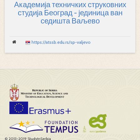
Академија техничких струковних
студија Београд - јединица ван
седишта Ваљево
https://atssb.edu.rs/sp-valjevo
© 2013-2019 StudyInSerbia