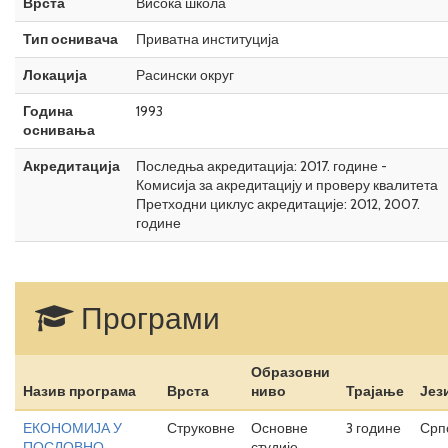
Врста
Висока школа
Тип оснивача
Приватна институција
Локација
Расински округ
Година
1993
оснивања
Акредитација
Последња акредитација: 2017. године -
Комисија за акредитацију и проверу квалитета
Претходни циклус акредитације: 2012, 2007.
године
Програми
Образовни
Назив програма
Врста
ниво
Трајање
Јез
ЕКОНОМИЈА У
Струковне
Основне
3 године
Срп
ПОСЛОВНО
студије