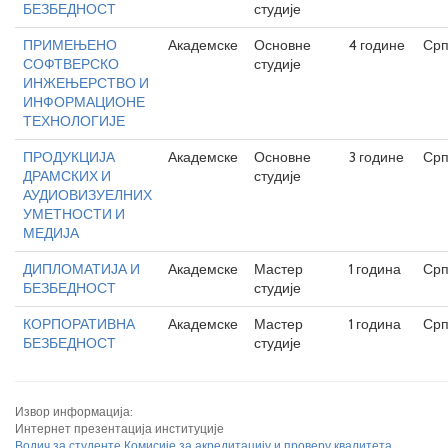
БЕЗБЕДНОСТ
студије
ПРИМЕЊЕНО
Академске
Основне
4 године
Срп
СОФТВЕРСКО
студије
ИНЖЕЊЕРСТВО И
ИНФОРМАЦИОНЕ
ТЕХНОЛОГИЈЕ
ПРОДУКЦИЈА
Академске
Основне
3 године
Срп
ДРАМСКИХ И
студије
АУДИОВИЗУЕЛНИХ
УМЕТНОСТИ И
МЕДИЈА
ДИПЛОМАТИЈА И
Академске
Мастер
1 година
Срп
БЕЗБЕДНОСТ
студије
КОРПОРАТИВНА
Академске
Мастер
1 година
Срп
БЕЗБЕДНОСТ
студије
Извор информација:
Интернет презентација институције
Водич за студенте Комисије за акредитацију и проверу квалитета