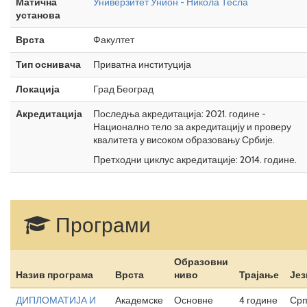
Матична
Универзитет Унион - Никола Тесла
установа
Врста
Факултет
Тип оснивача
Приватна институција
Локација
Град Београд
Акредитација
Последња акредитација: 2021. године -
Национално тело за акредитацију и проверу
квалитета у високом образовању Србије.
Претходни циклус акредитације: 2014. године.
Програми
Образовни
Назив програма
Врста
ниво
Трајање
Јез
ДИПЛОМАТИЈА И
Академске
Основне
4 године
Срп