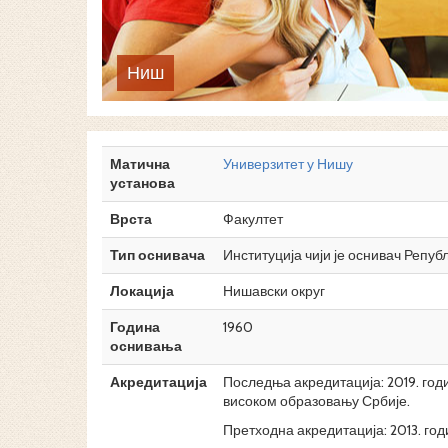
Ниш
Матична
Универзитет у Нишу
установа
Врста
Факултет
Тип оснивача
Институција чији је оснивач Репуб
Локација
Нишавски округ
Година
1960
оснивања
Акредитација
Последња акредитација: 2019. год
високом образовању Србије.
Претходна акредитација: 2013. год