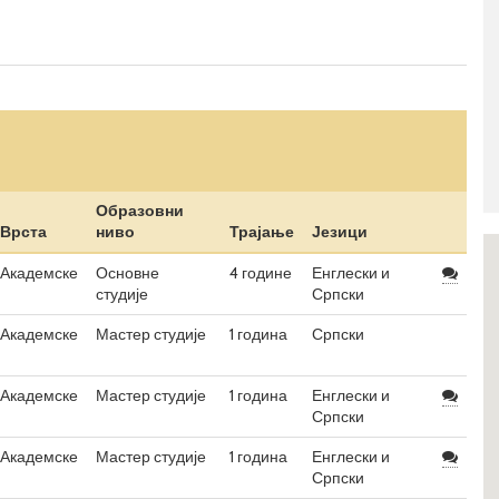
Образовни
Врста
ниво
Трајање
Језици
Академске
Основне
4 године
Енглески и
студије
Српски
Академске
Мастер студије
1 година
Српски
Академске
Мастер студије
1 година
Енглески и
Српски
Академске
Мастер студије
1 година
Енглески и
Српски