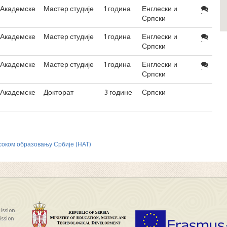
Академске
Мастер студије
1 година
Енглески и
Српски
Академске
Мастер студије
1 година
Енглески и
Српски
Академске
Мастер студије
1 година
Енглески и
Српски
Академске
Докторат
3 године
Српски
исоком образовању Србије (НАТ)
ission.
ission