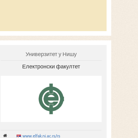
РАЧУНАРСТВ
УПРАВЉАЊЕ
Универзитет у Нишу
Електронски факултет
www.elfak.ni.ac.rs/rs