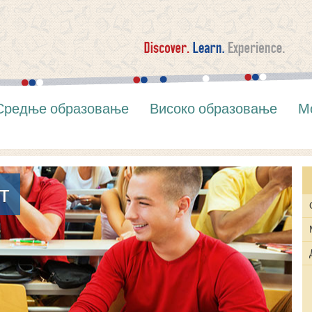
Средње образовање
Високо образовање
М
т