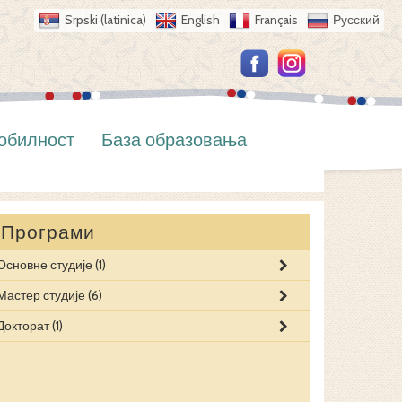
Srpski (latinica)
English
Français
Русский
обилност
База образовања
Програми
Основне студије
(1)
ЕЛЕКТРОТЕХ
ВЕШТАЧКА И
ЕЛЕКТРОТЕХ
УЧЕЊЕ
Мастер студије
(6)
ЕЛЕКТРОЕНЕ
Докторат
(1)
ЕЛЕКТРОНИК
КОМУНИКАЦ
ТЕХНОЛОГИ