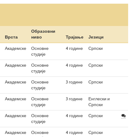
Образовни
Врста
ниво
Трајање
Језици
Академске
Основне
4 године
Српски
студије
Академске
Основне
4 године
Српски
студије
Академске
Основне
3 године
Српски
студије
Академске
Основне
3 године
Енглески и
студије
Српски
Академске
Основне
4 године
Српски
студије
Академске
Основне
4 године
Српски