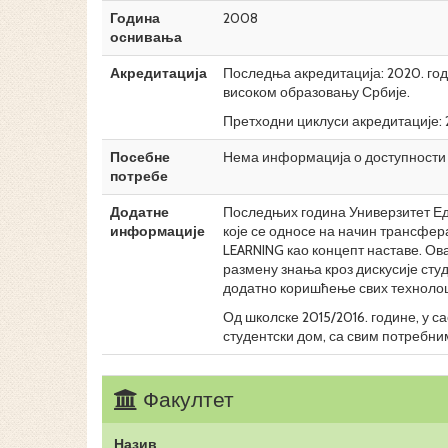
Година
2008
оснивања
Акредитација
Последња акредитација: 2020. год
високом образовању Србије.
Претходни циклуси акредитације: 2
Посебне
Нема информација о доступности 
потребе
Додатне
Последњих година Универзитет Ед
информације
које се односе на начин трансфер
LEARNING као концепт наставе. О
размену знања кроз дискусије студ
додатно коришћење свих технолошк
Од школске 2015/2016. године, у 
студентски дом, са свим потребн
Факултет
Назив