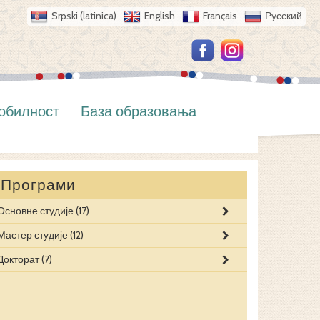
Srpski (latinica)
English
Français
Русский
обилност
База образовања
Програми
Основне студије
(17)
БЕЗБЕДНОС
ДИГИТАЛНА 
ДИГИТАЛНА 
Мастер студије
(12)
БЕЗБЕДНОСН
ЕКОЛОШКА 
ЗАШТИТА ЖИ
Докторат
(7)
ДИГИТАЛНА 
ЗАШТИТА ЖИ
ПОЉОПРИВР
ЗАШТИТА ЖИ
ИНФОРМАТИ
ПОСЛОВНА 
ОКРУЖЕЊУ
ИНФОРМАТИ
КОРПОРАТИВ