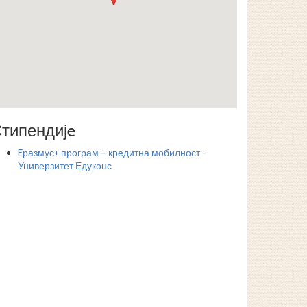
типендијe
Eразмус+ програм – кредитна мобилност -
Универзитет Едуконс