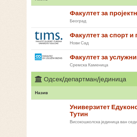
Факултет за пројект
Београд
Факултет за спорт и
Нови Сад
Факултет за услужни
Сремска Каменица
Одсек/департман/јединица
Назив
Универзитет Едуконс
Тутин
Високошколска јединица ван седи