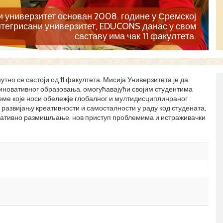
и универзитет основан 2008. године у Сремској
нтегрисани универзитет, EDUCONS данас у свом
саставу има чак 11 факултета.
утно се састоји од 11 факултета. Мисија Универзитета је да
иновативног образовања, омогућавајући својим студентима
ме које носи обележје глобалног и мултидисциплинраног
развијању креативности и самосталности у раду код студената,
новативно размишљање, нов приступ проблемима и истраживачки