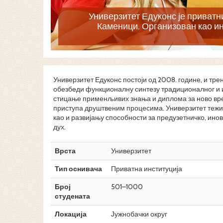
Универзитет Едуконс је приватн
Каменици. Организован као и
Универзитет Едуконс постоји од 2008. године, и трен
обезбеди функционалну синтезу традиционалног и 
стицање применљивих знања и диплома за ново вре
приступа друштвеним процесима. Универзитет тежи 
као и развијању способности за предузетничко, и
дух.
Врста
Универзитет
Тип оснивача
Приватна институција
Број
501–1000
студената
Локација
Јужнобачки округ