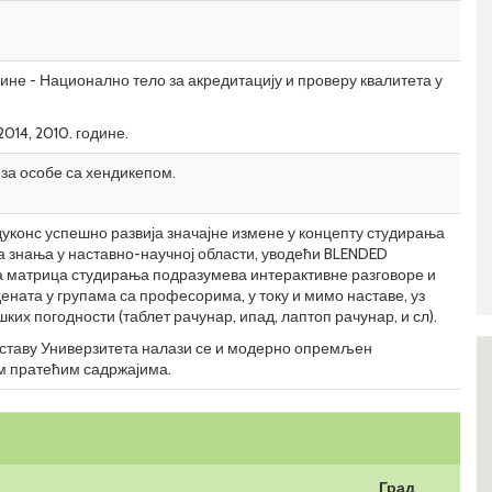
ине - Национално тело за акредитацију и проверу квалитета у
014, 2010. године.
за особе са хендикепом.
уконс успешно развија значајне измене у концепту студирања
а знања у наставно-научној области, уводећи BLENDED
ва матрица студирања подразумева интерактивне разговоре и
ената у групама са професорима, у току и мимо наставе, уз
их погодности (таблет рачунар, ипад, лаптоп рачунар, и сл).
саставу Универзитета налази се и модерно опремљен
им пратећим садржајима.
Град