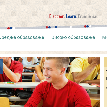
Средње образовање
Високо образовање
М