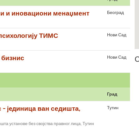
ни и иновациони менаџмент
Београд
 психологију ТИМС
Нови Сад
 бизнис
Нови Сад
С
Град
 - jeдиница ван седишта,
Тутин
шта установе без својства правног лица, Тутин