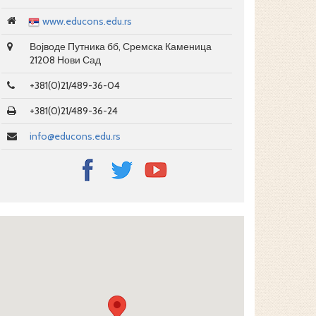
www.educons.edu.rs
Војводе Путника бб, Сремска Каменица
21208 Нови Сад
+381(0)21/489-36-04
+381(0)21/489-36-24
info@educons.edu.rs