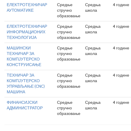
ЕЛЕКТРОТЕХНИЧАР
Средње
Средња
4 године
АУТОМАТИКЕ
стручно
школа
образовање
ЕЛЕКТРОТЕХНИЧАР
Средње
Средња
4 године
ИНФОРМАЦИОНИХ
стручно
школа
ТЕХНОЛОГИЈА
образовање
МАШИНСКИ
Средње
Средња
4 године
ТЕХНИЧАР ЗА
стручно
школа
КОМПЈУТЕРСКО
образовање
КОНСТРУИСАЊЕ
ТЕХНИЧАР ЗА
Средње
Средња
4 године
КОМПЈУТЕРСКО
стручно
школа
УПРАВЉАЊЕ (CNC)
образовање
МАШИНА
ФИНАНСИЈСКИ
Средње
Средња
4 године
АДМИНИСТРАТОР
стручно
школа
образовање