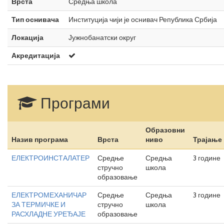
Врста
Средња школа
Тип оснивача
Институција чији је оснивач Република Србија
Локација
Јужнобанатски округ
Акредитација
Програми
Образовни
Назив програма
Врста
ниво
Трајање
ЕЛЕКТРОИНСТАЛАТЕР
Средње
Средња
3 године
стручно
школа
образовање
ЕЛЕКТРОМЕХАНИЧАР
Средње
Средња
3 године
ЗА ТЕРМИЧКЕ И
стручно
школа
РАСХЛАДНЕ УРЕЂАЈЕ
образовање