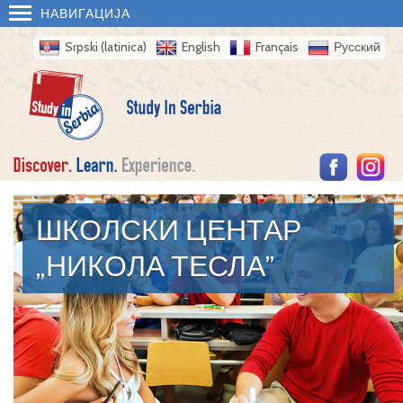
НАВИГАЦИЈА
Srpski (latinica)
English
Français
Русский
ШКОЛСКИ ЦЕНТАР
„НИКОЛА ТЕСЛА”