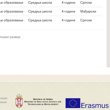
ње образовање
Средња школа
4 године
Српски
ње образовање
Средња школа
4 године
Мађарски
ње образовање
Средња школа
4 године
Српски
лошког развоја
ission.
ission