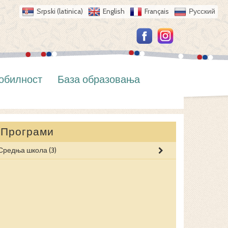
Srpski (latinica)
English
Français
Русский
обилност
База образовања
Програми
Средња школа
(3)
ДРУШТВЕНО-
ОПШТИ ТИП
ПРИРОДНО-