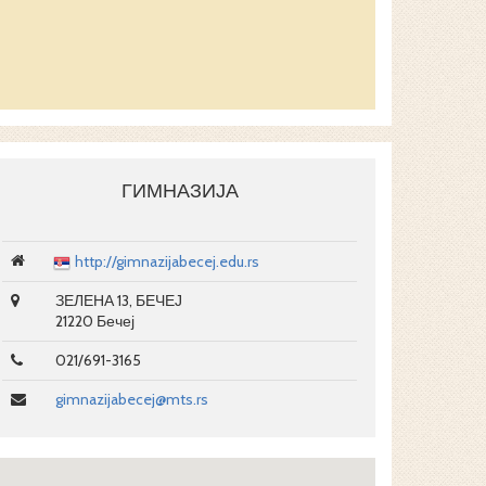
ГИМНАЗИЈА
http://gimnazijabecej.edu.rs
ЗЕЛЕНА 13, БЕЧЕЈ
21220 Бечеј
021/691-3165
gimnazijabecej@mts.rs