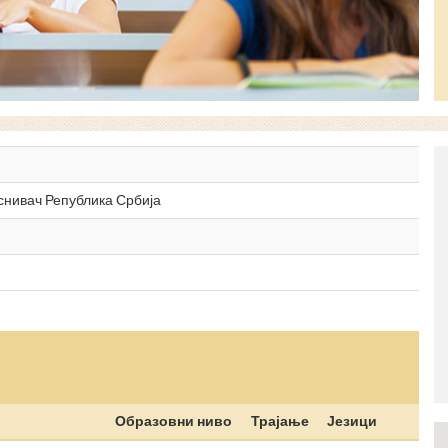
оснивач Република Србија
Образовни ниво
Трајање
Језици