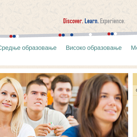
Средње образовање
Високо образовање
М