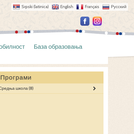
Srpski (latinica)
English
Français
Русский
обилност
База образовања
Програми
Средња школа
(8)
АРХИТЕКТОН
АУТОЕЛЕКТР
ГРАЂЕВИНСК
ЕЛЕКТРОТЕХ
ЕЛЕКТРОТЕ