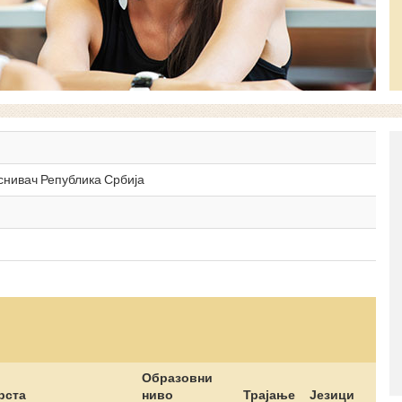
оснивач Република Србија
Образовни
рста
ниво
Трајање
Језици