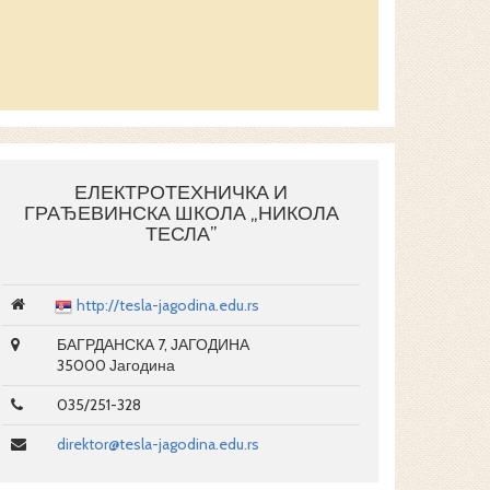
ТЕХНОЛОГИ
ЕЛЕКТРОТЕХ
ЕЛЕКТРОТЕХ
ТЕХНИЧАР М
ЕЛЕКТРОТЕХНИЧКА И
ГРАЂЕВИНСКА ШКОЛА „НИКОЛА
ТЕСЛА”
http://tesla-jagodina.edu.rs
БАГРДАНСКА 7, ЈАГОДИНА
35000 Јагодина
035/251-328
direktor@tesla-jagodina.edu.rs