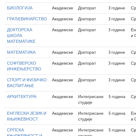
БИОЛОГИЈА
Академске
Докторат
3 године
Ср
ГРАЂЕВИНАРСТВО
Академске
Докторат
3 године
Ср
ДОКТОРСКА
Академске
Докторат
3 године
Ен
ШКОЛА
и 
МАТЕМАТИКЕ
МАТЕМАТИКА
Академске
Докторат
3 године
Ср
СОФТВЕРСКО
Академске
Докторат
3 године
Ср
ИНЖЕЊЕРСТВО
СПОРТ И ФИЗИЧКО
Академске
Докторат
3 године
Ср
ВАСПИТАЊЕ
АРХИТЕКТУРА
Академске
Интегрисане
5 година
Ср
студије
ЕНГЛЕСКИ ЈЕЗИК И
Академске
Интегрисане
5 година
Ен
КЊИЖЕВНОСТ
студије
и 
СРПСКА
Академске
Интегрисане
5 година
Ср
КЊИЖЕВНОСТ И
студије