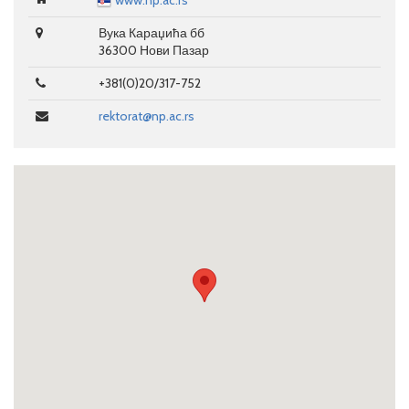
www.np.ac.rs
Вука Караџића бб
36300 Нови Пазар
+381(0)20/317-752
rektorat@np.ac.rs