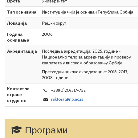
Врста
Универзитет
Тип оснивача
Институција чији је оснивач Република Србија
Локација
Рашки округ
Година
2006
оснивања
Акредитација
Последња акредитација: 2025. године -
Национално тело за акредитацију и проверу
квалитета у високом образовању Србије.
Претходни циклус акредитације: 2018, 2013,
2008. године
Контакт за
+381(0)20/317-752
стране
rektorat@np.ac.rs
студенте
Програми