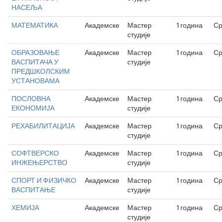
НАСЕЉА
МАТЕМАТИКА
Академске
Мастер
1 година
Ср
студије
ОБРАЗОВАЊЕ
Академске
Мастер
1 година
Ср
ВАСПИТАЧА У
студије
ПРЕДШКОЛСКИМ
УСТАНОВАМА
ПОСЛОВНА
Академске
Мастер
1 година
Ср
ЕКОНОМИЈА
студије
РЕХАБИЛИТАЦИЈА
Академске
Мастер
1 година
Ср
студије
СОФТВЕРСКО
Академске
Мастер
1 година
Ср
ИНЖЕЊЕРСТВО
студије
СПОРТ И ФИЗИЧКО
Академске
Мастер
1 година
Ср
ВАСПИТАЊЕ
студије
ХЕМИЈА
Академске
Мастер
1 година
Ср
студије