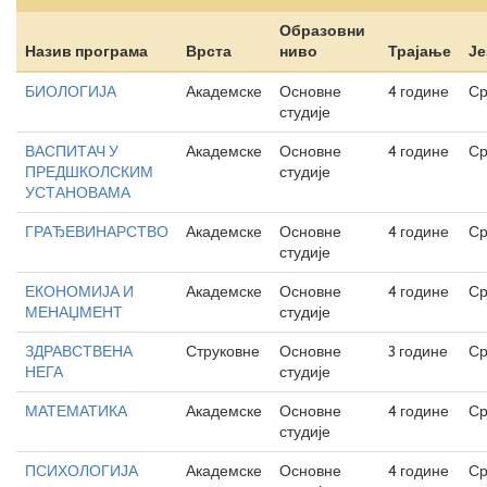
Образовни
Назив програма
Врста
ниво
Трајање
Је
БИОЛОГИЈА
Академске
Основне
4 године
Ср
студије
ВАСПИТАЧ У
Академске
Основне
4 године
Ср
ПРЕДШКОЛСКИМ
студије
УСТАНОВАМА
ГРАЂЕВИНАРСТВО
Академске
Основне
4 године
Ср
студије
ЕКОНОМИЈА И
Академске
Основне
4 године
Ср
МЕНАЏМЕНТ
студије
ЗДРАВСТВЕНА
Струковне
Основне
3 године
Ср
НЕГА
студије
МАТЕМАТИКА
Академске
Основне
4 године
Ср
студије
ПСИХОЛОГИЈА
Академске
Основне
4 године
Ср