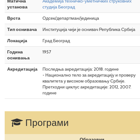
Матична
Академија техничко-уметничких струковних
установа
студија Београд
Врста
Одсек/департман/јединица
Тип оснивача
Институција чији је оснивач Република Србија
Локација
Град Београд
Година
1957
оснивања
Акредитација
Последња акредитација: 2018. године
- Национално тело за акредитацију и проверу
квалитета у високом образовању Србије.
Претходни циклус акредитације: 2012, 2007.
године
Програми
Образовни