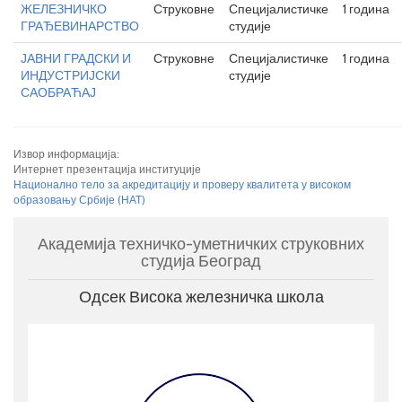
ЖЕЛЕЗНИЧКО
Струковне
Специјалистичке
1 година
ГРАЂЕВИНАРСТВО
студије
ЈАВНИ ГРАДСКИ И
Струковне
Специјалистичке
1 година
ИНДУСТРИЈСКИ
студије
САОБРАЋАЈ
Извор информација:
Интернет презентација институције
Национално тело за акредитацију и проверу квалитета у високом
образовању Србије (НАТ)
Академија техничко-уметничких струковних
студија Београд
Одсек Висока железничка школа