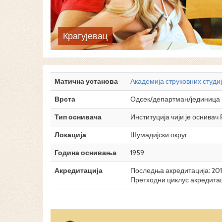
Крагујевац
Матична установа
Академија струковних студи
Врста
Одсек/департман/јединица
Тип оснивача
Институција чији је оснивач
Локација
Шумадијски округ
Година оснивања
1959
Акредитација
Последња акредитација: 2017
Претходни циклус акредитаци