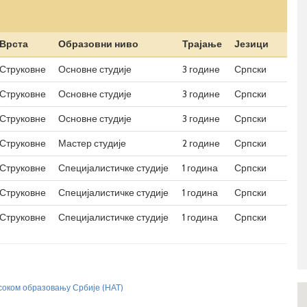
Врста
Образовни ниво
Трајање
Језици
Струковне
Основне студије
3 године
Српски
Струковне
Основне студије
3 године
Српски
Струковне
Основне студије
3 године
Српски
Струковне
Мастер студије
2 године
Српски
Струковне
Специјалистичке студије
1 година
Српски
Струковне
Специјалистичке студије
1 година
Српски
Струковне
Специјалистичке студије
1 година
Српски
исоком образовању Србије (НАТ)