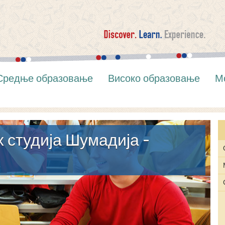
Средње образовање
Високо образовање
М
 студија Шумадија -