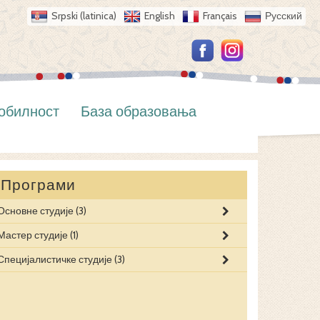
Srpski (latinica)
English
Français
Русский
обилност
База образовања
Програми
Основне студије
(3)
ДРУМСКИ СА
ДРУМСКИ СА
ИНЖЕЊЕРСК
Мастер студије
(1)
ИНФОРМАТИ
ИНФОРМАЦИ
Специјалистичке студије
(3)
ПРИВРЕДНО
УПРАВЉАЊЕ