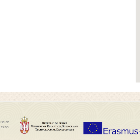
ission.
ission