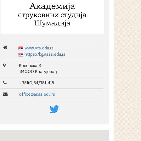
www.vts.edu.rs
https://kg.asss.edu.rs
Косовска 8
34000 Крагујевац
+381(0)34/381-418
office@asss.edu.rs