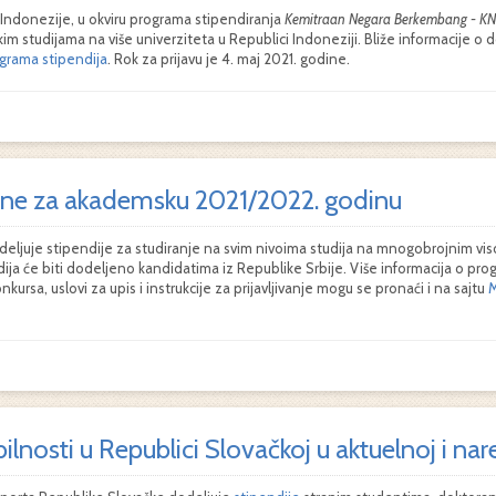
 Indonezije, u okviru programa stipendiranja
Kemitraan Negara Berkembang -
KN
im studijama na više univerziteta u Republici Indoneziji. Bliže informacije o
grama stipendija
. Rok za prijavu je 4. maj 2021. godine.
ine za akademsku 2021/2022. godinu
eljuje stipendije za studiranje na svim nivoima studija na mnogobrojnim vi
dija će biti dodeljeno kandidatima iz Republike Srbije. Više informacija o p
onkursa, uslovi za upis i instrukcije za prijavljivanje mogu se pronaći i na sajtu
M
lnosti u Republici Slovačkoj u aktuelnoj i n