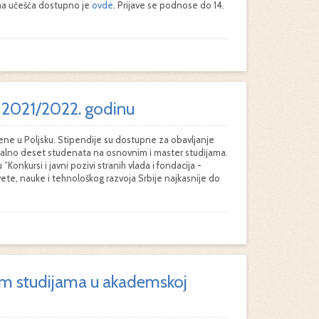
vima učešća dostupno je
ovde
. Prijave se podnose do 14.
 2021/2022. godinu
ne u Poljsku. Stipendije su dostupne za obavljanje
malno deset studenata na osnovnim i master studijama.
u ”Konkursi i javni pozivi stranih vlada i fondacija -
ete, nauke i tehnološkog razvoja Srbije najkasnije do
kim studijama u akademskoj