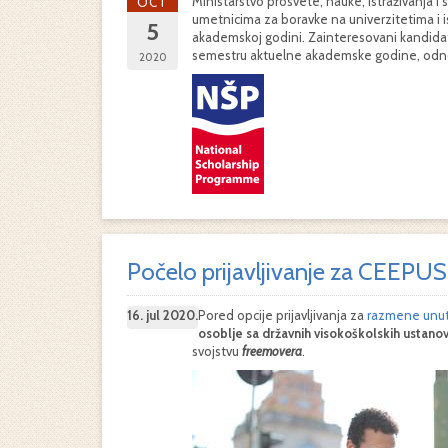
Ministarstvo prosvete, nauke, istraživanja 
OCT
umetnicima za boravke na univerzitetima i i
5
akademskoj godini. Zainteresovani kandidat
semestru aktuelne akademske godine, odnosn
2020
Počelo prijavljivanje za CEEPU
16. jul 2020.
Pored opcije prijavljivanja za
razmene unuta
osoblje
sa
državnih
visokoškolskih
ustano
svojstvu
freemover
a
.