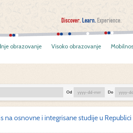
dnje obrazovanje
Visoko obrazovanje
Mobilnos
Od
Do
is na osnovne i integrisane studije u Republi