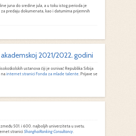
ne juna do sredine jula, a u toku istog perioda je
ima za predaju dokumenata, kao i datumima prijemnih
 u akademskoj 2021/2022. godini
sokoškolskih ustanova čiji je osnivač Republika Srbija
u na
internet stranici Fonda za mlade talente
. Prijave se
zmeđu 501. i 600. najboljih univerziteta u svetu.
ernet stranici
ShanghaiRanking Consultancy
.