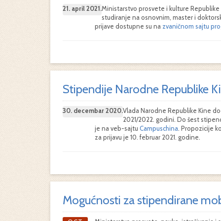
21. april 2021.
Ministarstvo prosvete i kulture Republike
studiranje na osnovnim, master i doktorsk
prijave dostupne su na
zvaničnom sajtu pro
Stipendije Narodne Republike K
30. decembar 2020.
Vlada Narodne Republike Kine dod
2021/2022. godini. Do šest stipen
je na veb-sajtu
Campuschina
. Propozicije k
za prijavu je 10. februar 2021. godine.
Mogućnosti za stipendirane mobi