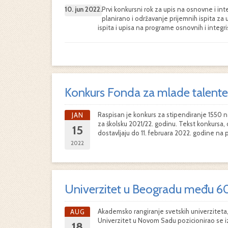
10. jun 2022.
Prvi konkursni rok za upis na osnovne i int
planirano i održavanje prijemnih ispita za
ispita i upisa na programe osnovnih i integ
Konkurs Fonda za mlade talente 
Raspisan je konkurs za stipendiranje 1550 na
JAN
za školsku 2021/22. godinu. Tekst konkursa,
15
dostavljaju do 11. februara 2022. godine na pi
2022
Univerzitet u Beogradu među 600
Akademsko rangiranje svetskih univerziteta, 
AUG
Univerzitet u Novom Sadu pozicionirao se i
18