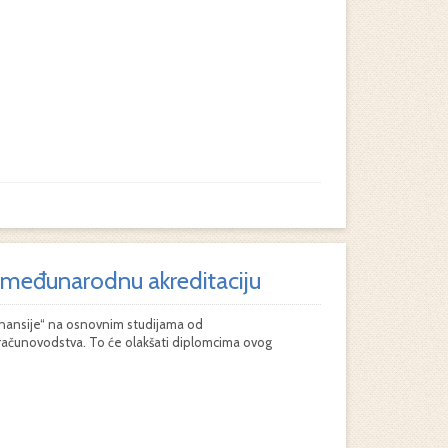
o međunarodnu akreditaciju
inansije“ na osnovnim studijama od
ti računovodstva. To će olakšati diplomcima ovog