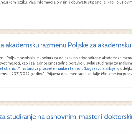
ncuskom jeziku. Više informacija o visini i obuhvatu stipendije, kao i o uslo
 za akademsku razmenu Poljske za akademsku
u Poljske raspisala je konkurs za odlazak na stipendirane akademske razme
evet meseci, kao i za jednosemestralne boravke u svrhu studiranja za maksi
et stranici Ministarstva prosvete, nauke i tehnološkog razvoja Srbije
, u odeljk
msku 2021/2022. godinu”. Prijavna dokumentacija se šalje Ministarstvu prosv
 za studiranje na osnovnim, master i doktors