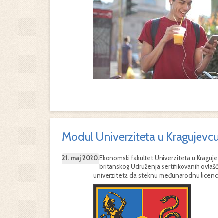
Modul Univerziteta u Kragujevc
21. maj 2020.
Ekonomski fakultet Univerziteta u Kraguj
britanskog Udruženja sertifikovanih ovlašć
univerziteta da steknu međunarodnu licen