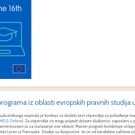
programa iz oblasti evropskih pravnih studij
a Luksemburga raspisalo je konkurs za dodelu šest stipendija za pohađanje ma
 MELS Online
). Za stipendije se mogu prijaviti državni službenici, zaposleni u p
ainteresovani su za izučavanje ove oblasti. Master program kombinuje onlajn i
zitet Loren iz Francuske. Studije su dvojezične, te se od kandidata zahteva 