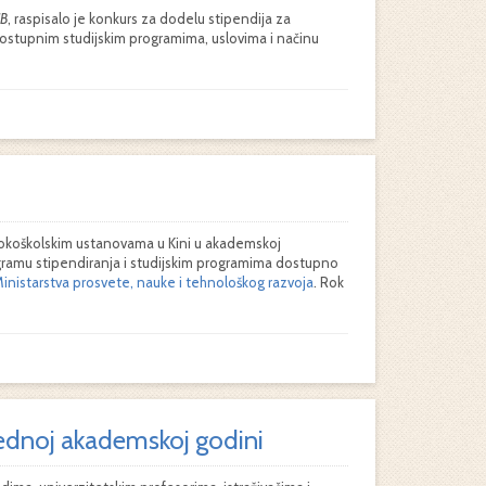
B
, raspisalo je konkurs za dodelu stipendija za
 dostupnim studijskim programima, uslovima i načinu
sokoškolskim ustanovama u Kini u akademskoj
rogramu stipendiranja i studijskim programima dostupno
inistarstva prosvete, nauke i tehnološkog razvoja
. Rok
arednoj akademskoj godini