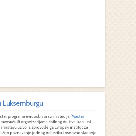
a u Luksemburgu
ster programa evropskih pravnih studija (
Master
ravosuđu ili organizacijama civilnog društva, kao i svi
 nastavu uživo, a sprovode ga Evropski institut za
odlično poznavanje jednog od jezika i osnovno vladanje