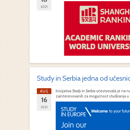
2021
Study in Serbia jedna od učesni
Inicijativa
Study in Serbia
učestvovala je na n
AUG
zainteresovanih za mogućnost studiranja u 
16
2021