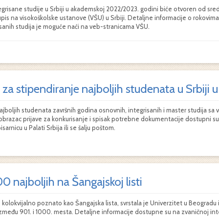
egrisane studije u Srbiji u akademskoj 2022/2023. godini biće otvoren od sredi
 upis na visokoškolske ustanove (VŠU) u Srbiji. Detaljne informacije o rokov
risanih studija je moguće naći na veb-stranicama VŠU.
za stipendiranje najboljih studenata u Srbiji
jboljih studenata završnih godina osnovnih, integrisanih i master studija sa vi
 obrazac prijave za konkurisanje i spisak potrebne dokumentacije dostupni s
sarnicu u Palati Srbija ili se šalju poštom.
 najboljih na Šangajskoj listi
kolokvijalno poznato kao Šangajska lista, svrstala je Univerzitet u Beogradu i
zmeđu 901. i 1000. mesta. Detaljne informacije dostupne su na zvaničnoj int