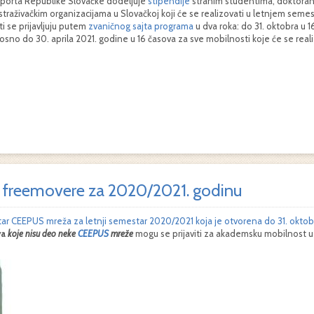
i sporta Republike Slovačke dodeljuje
stipendije
stranim studentima, doktorand
straživačkim organizacijama u Slovačkoj koji će se realizovati u letnjem sem
i se prijavljuju putem
zvaničnog sajta programa
u dva roka: do 31. oktobra u 
o do 30. aprila 2021. godine u 16 časova za sve mobilnosti koje će se real
S freemovere za 2020/2021. godinu
r CEEPUS mreža za letnji semestar 2020/2021 koja je otvorena do 31. oktob
va
koje
nisu
deo
neke
CEEPUS
mreže
mogu se prijaviti za akademsku mobilnost u