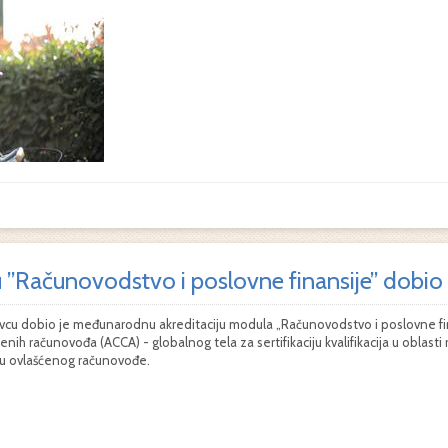
u ”Računovodstvo i poslovne finansije” dobi
evcu dobio je međunarodnu akreditaciju modula „Računovodstvo i poslovne f
enih računovođa (ACCA) - globalnog tela za sertifikaciju kvalifikacija u oblas
cu ovlašćenog računovođe.